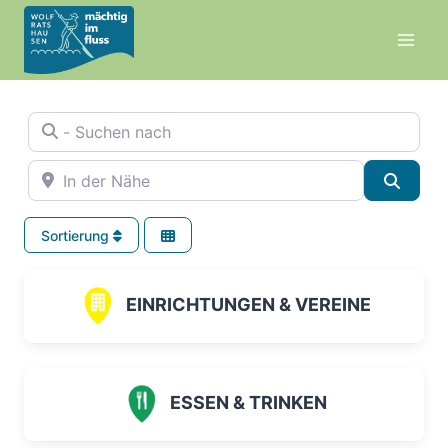
Zum
Inhalt
springen
- Suchen nach
In der Nähe
Suche
Sortierung
EINRICHTUNGEN & VEREINE
ESSEN & TRINKEN