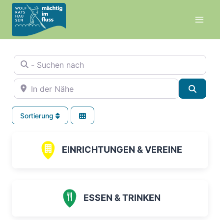
Zum
Inhalt
springen
- Suchen nach
In der Nähe
Suche
Sortierung
EINRICHTUNGEN & VEREINE
ESSEN & TRINKEN