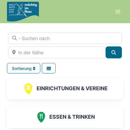
Zum
Inhalt
springen
- Suchen nach
In der Nähe
Suche
Sortierung
EINRICHTUNGEN & VEREINE
ESSEN & TRINKEN