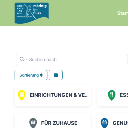
Zum
Inhalt
Star
springen
- Suchen nach
Sortierung
EINRICHTUNGEN & VEREINE
ES
FÜR ZUHAUSE
GENUSS