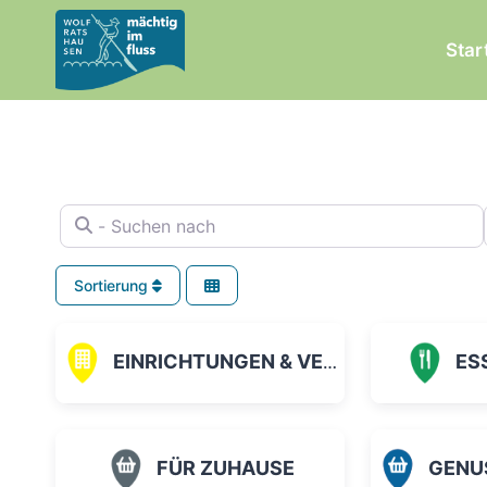
Zum
Inhalt
Star
springen
- Suchen nach
Sortierung
EINRICHTUNGEN & VEREINE
ES
FÜR ZUHAUSE
GENUSS