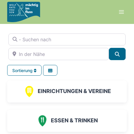
Zum
Inhalt
springen
- Suchen nach
In der Nähe
Suche
Sortierung
EINRICHTUNGEN & VEREINE
ESSEN & TRINKEN