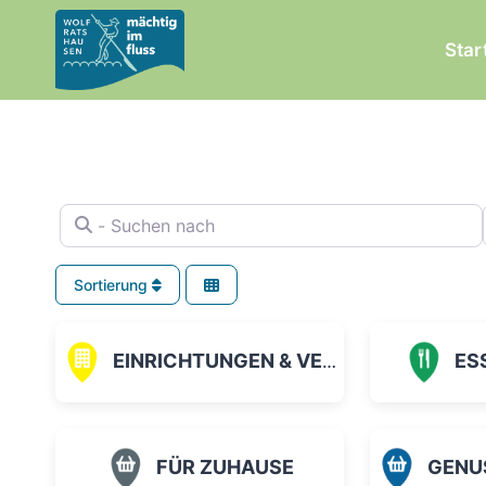
Zum
Inhalt
Star
springen
- Suchen nach
Sortierung
EINRICHTUNGEN & VEREINE
ES
FÜR ZUHAUSE
GENUSS