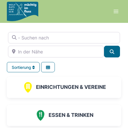
Zum
Inhalt
springen
- Suchen nach
In der Nähe
Suche
Sortierung
EINRICHTUNGEN & VEREINE
ESSEN & TRINKEN