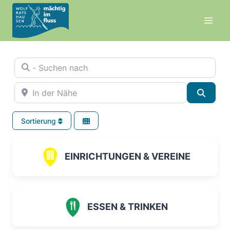
Zum
Inhalt
springen
- Suchen nach
In der Nähe
Suche
Sortierung
EINRICHTUNGEN & VEREINE
ESSEN & TRINKEN