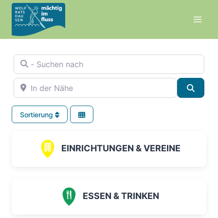
Zum
Inhalt
springen
- Suchen nach
In der Nähe
Suche
Sortierung
EINRICHTUNGEN & VEREINE
ESSEN & TRINKEN