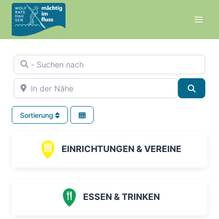
Zum
Inhalt
springen
- Suchen nach
In der Nähe
Suche
Sortierung
EINRICHTUNGEN & VEREINE
ESSEN & TRINKEN