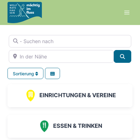
Zum
Inhalt
springen
- Suchen nach
In der Nähe
Suche
Sortierung
EINRICHTUNGEN & VEREINE
ESSEN & TRINKEN