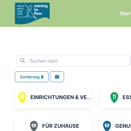
Zum
Inhalt
Star
springen
- Suchen nach
Sortierung
EINRICHTUNGEN & VEREINE
ES
FÜR ZUHAUSE
GENUSS