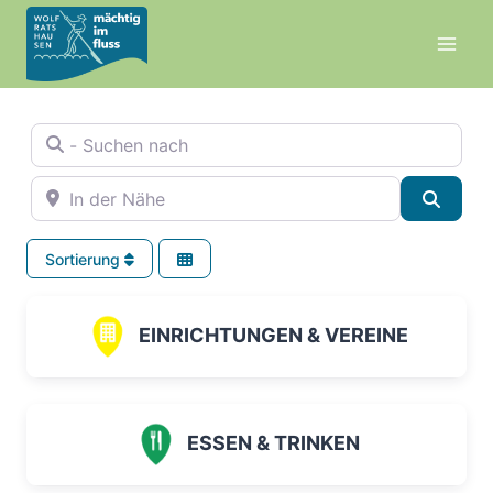
Zum
Inhalt
springen
- Suchen nach
In der Nähe
Suche
Sortierung
EINRICHTUNGEN & VEREINE
ESSEN & TRINKEN