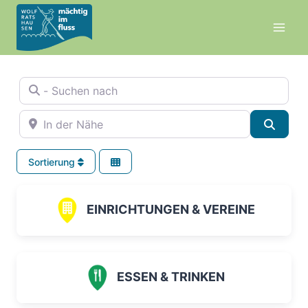
Zum
Inhalt
springen
- Suchen nach
In der Nähe
Suche
Sortierung
EINRICHTUNGEN & VEREINE
ESSEN & TRINKEN