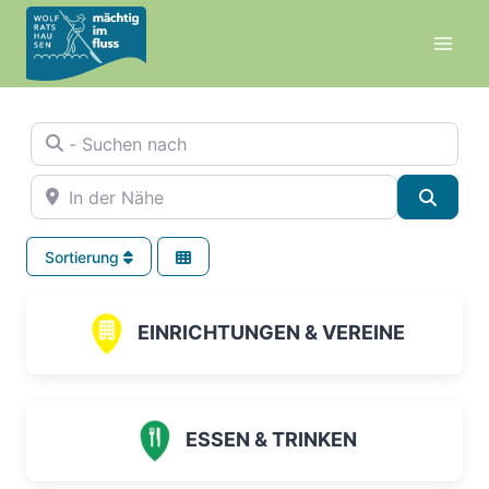
Zum
Inhalt
springen
- Suchen nach
In der Nähe
Suche
Sortierung
EINRICHTUNGEN & VEREINE
ESSEN & TRINKEN