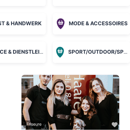
ST & HANDWERK
MODE & ACCESSOIRES
 & DIENSTLEISTUNGEN
SPORT/OUTDOOR/SPIELZEUG
orit
Favo
Friseure