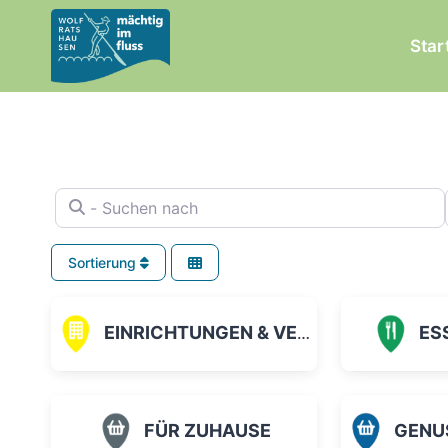
Zum
Inhalt
Star
springen
- Suchen nach
Sortierung
EINRICHTUNGEN & VEREINE
ES
FÜR ZUHAUSE
GENUSS