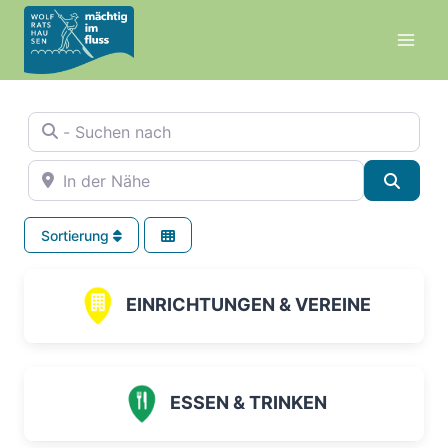
Zum
Inhalt
springen
- Suchen nach
In der Nähe
Suche
Sortierung
EINRICHTUNGEN & VEREINE
ESSEN & TRINKEN