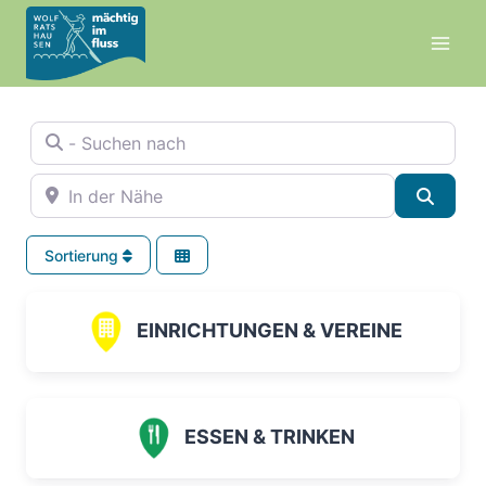
Zum
Inhalt
springen
- Suchen nach
In der Nähe
Suche
Sortierung
EINRICHTUNGEN & VEREINE
ESSEN & TRINKEN