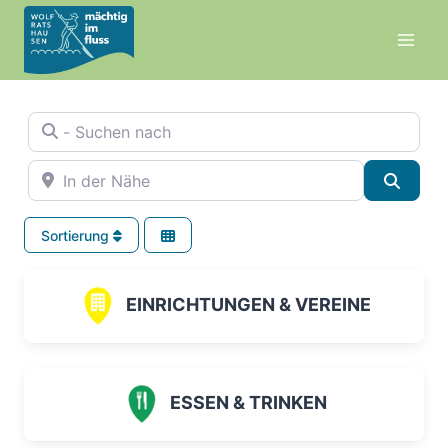
Zum
Inhalt
springen
- Suchen nach
In der Nähe
Suche
Sortierung
EINRICHTUNGEN & VEREINE
ESSEN & TRINKEN