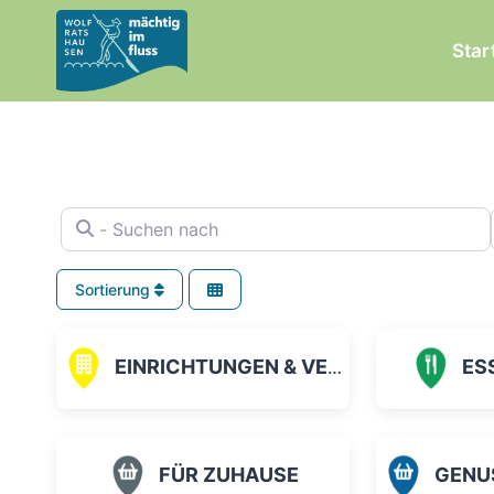
Zum
Inhalt
Star
springen
- Suchen nach
Sortierung
EINRICHTUNGEN & VEREINE
ES
FÜR ZUHAUSE
GENUSS