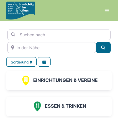
Zum
Inhalt
springen
- Suchen nach
In der Nähe
Suche
Sortierung
EINRICHTUNGEN & VEREINE
ESSEN & TRINKEN