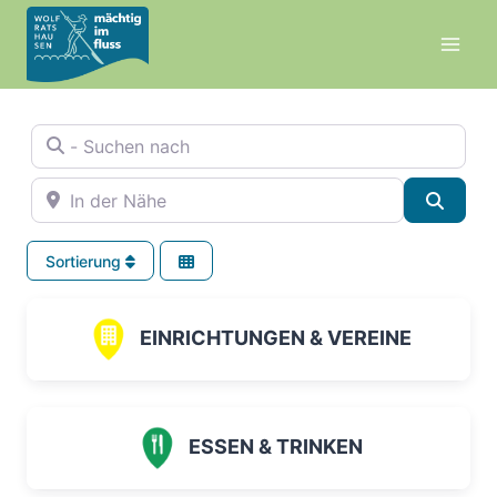
Zum
Inhalt
springen
- Suchen nach
In der Nähe
Suche
Sortierung
EINRICHTUNGEN & VEREINE
ESSEN & TRINKEN