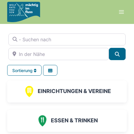
Zum
Inhalt
springen
- Suchen nach
In der Nähe
Suche
Sortierung
EINRICHTUNGEN & VEREINE
ESSEN & TRINKEN