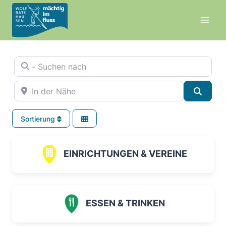
Zum
Inhalt
springen
- Suchen nach
In der Nähe
Suche
Sortierung
EINRICHTUNGEN & VEREINE
ESSEN & TRINKEN