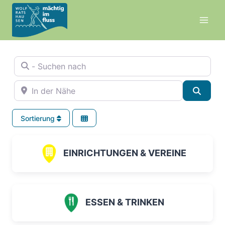
Zum
Inhalt
springen
- Suchen nach
In der Nähe
Suche
Sortierung
EINRICHTUNGEN & VEREINE
ESSEN & TRINKEN