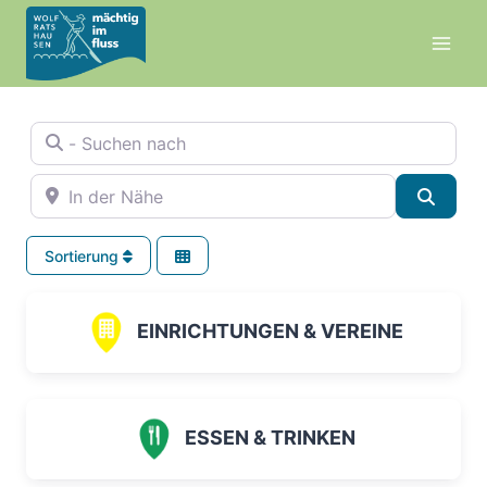
Zum
Inhalt
springen
- Suchen nach
In der Nähe
Suche
Sortierung
EINRICHTUNGEN & VEREINE
ESSEN & TRINKEN