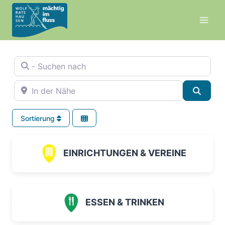
Zum
Inhalt
springen
- Suchen nach
In der Nähe
Suche
Sortierung
EINRICHTUNGEN & VEREINE
ESSEN & TRINKEN