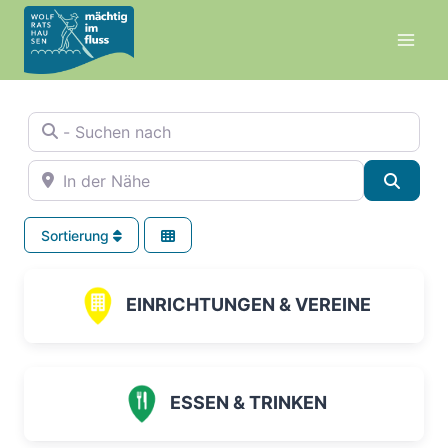
Zum
Inhalt
springen
- Suchen nach
In der Nähe
Suche
Sortierung
EINRICHTUNGEN & VEREINE
ESSEN & TRINKEN