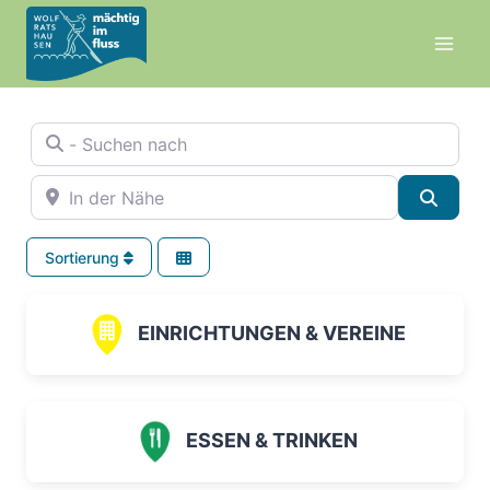
Zum
Inhalt
springen
- Suchen nach
In der Nähe
Suche
Sortierung
EINRICHTUNGEN & VEREINE
ESSEN & TRINKEN