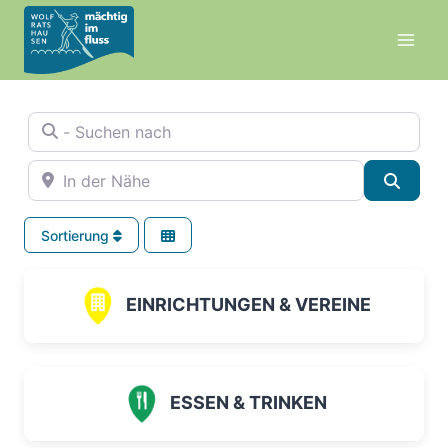
Zum
Inhalt
springen
- Suchen nach
In der Nähe
Suche
Sortierung
EINRICHTUNGEN & VEREINE
ESSEN & TRINKEN