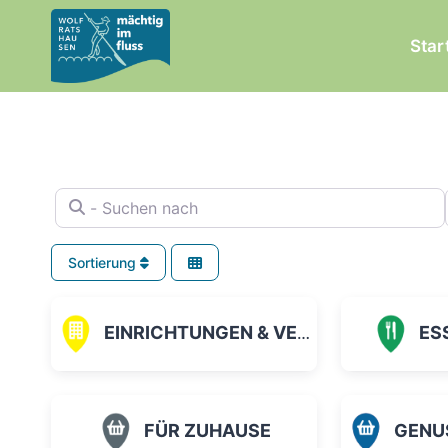
Zum
Inhalt
Star
springen
- Suchen nach
Sortierung
EINRICHTUNGEN & VEREINE
ES
FÜR ZUHAUSE
GENUSS