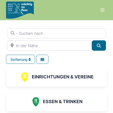
Zum
Inhalt
springen
- Suchen nach
In der Nähe
Suche
Sortierung
EINRICHTUNGEN & VEREINE
ESSEN & TRINKEN