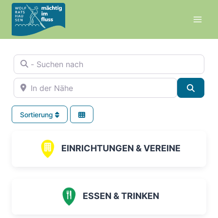
Zum
Inhalt
springen
- Suchen nach
In der Nähe
Suche
Sortierung
EINRICHTUNGEN & VEREINE
ESSEN & TRINKEN