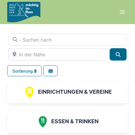
Zum
Inhalt
springen
- Suchen nach
In der Nähe
Suche
Sortierung
EINRICHTUNGEN & VEREINE
ESSEN & TRINKEN