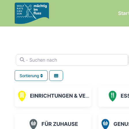
Zum
Inhalt
Star
springen
- Suchen nach
Sortierung
EINRICHTUNGEN & VEREINE
ES
FÜR ZUHAUSE
GENUSS