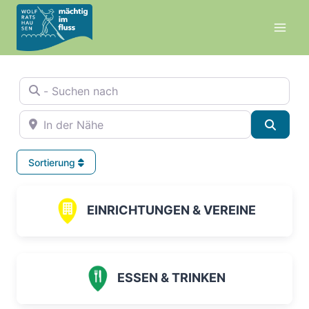
Zum
Inhalt
springen
- Suchen nach
In der Nähe
Suche
Sortierung
EINRICHTUNGEN & VEREINE
ESSEN & TRINKEN