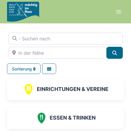
Zum
Inhalt
springen
- Suchen nach
In der Nähe
Suche
Sortierung
EINRICHTUNGEN & VEREINE
ESSEN & TRINKEN