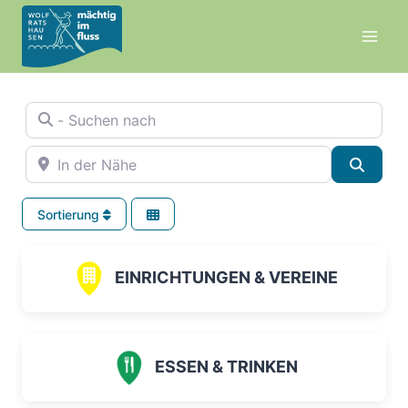
Zum
Inhalt
springen
- Suchen nach
In der Nähe
Suche
Sortierung
EINRICHTUNGEN & VEREINE
ESSEN & TRINKEN