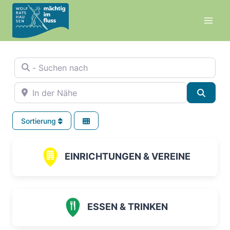
Zum
Inhalt
springen
- Suchen nach
In der Nähe
Suche
Sortierung
EINRICHTUNGEN & VEREINE
ESSEN & TRINKEN