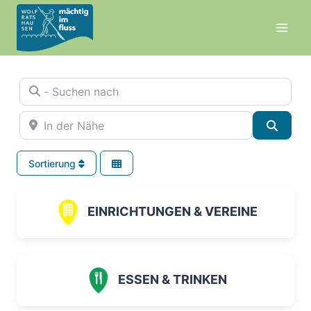
Zum
Inhalt
springen
- Suchen nach
In der Nähe
Suche
Sortierung
EINRICHTUNGEN & VEREINE
ESSEN & TRINKEN