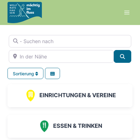
Zum
Inhalt
springen
- Suchen nach
In der Nähe
Suche
Sortierung
EINRICHTUNGEN & VEREINE
ESSEN & TRINKEN