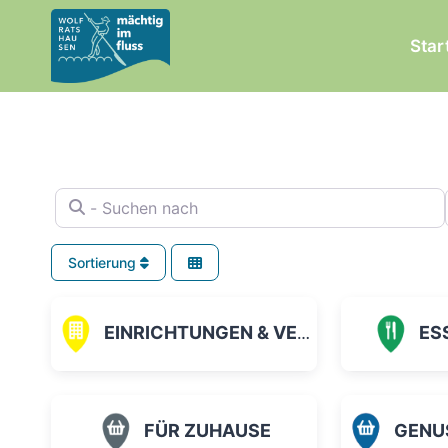
Zum
Inhalt
Star
springen
- Suchen nach
Sortierung
EINRICHTUNGEN & VEREINE
ES
FÜR ZUHAUSE
GENUSS