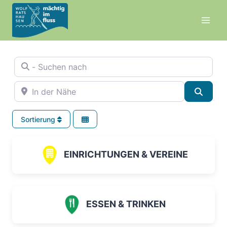
Zum
Inhalt
springen
- Suchen nach
In der Nähe
Suche
Sortierung
EINRICHTUNGEN & VEREINE
ESSEN & TRINKEN