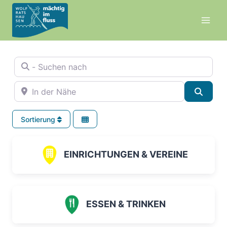
Zum
Inhalt
springen
- Suchen nach
In der Nähe
Suche
Sortierung
EINRICHTUNGEN & VEREINE
ESSEN & TRINKEN