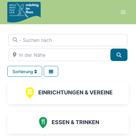
Zum
Inhalt
springen
- Suchen nach
In der Nähe
Suche
Sortierung
EINRICHTUNGEN & VEREINE
ESSEN & TRINKEN