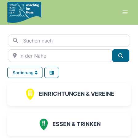
Zum
Inhalt
springen
- Suchen nach
In der Nähe
Suche
Sortierung
EINRICHTUNGEN & VEREINE
ESSEN & TRINKEN