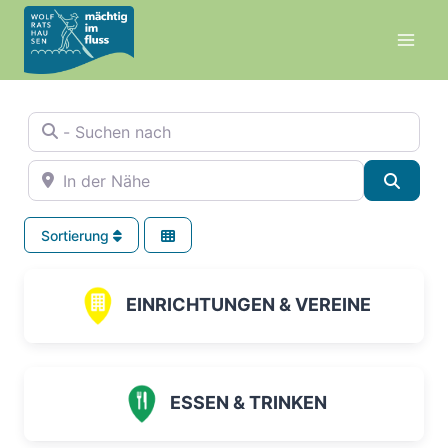
Zum
Inhalt
springen
- Suchen nach
In der Nähe
Suche
Sortierung
EINRICHTUNGEN & VEREINE
ESSEN & TRINKEN