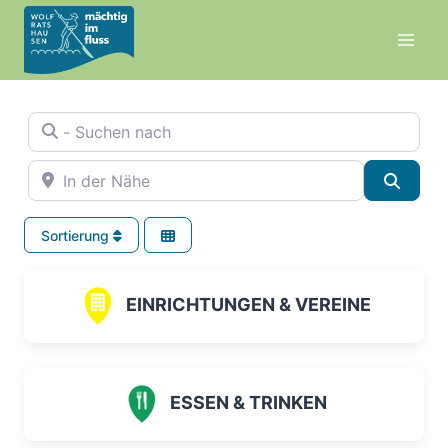
Zum
Inhalt
springen
- Suchen nach
In der Nähe
Suche
Sortierung
EINRICHTUNGEN & VEREINE
ESSEN & TRINKEN