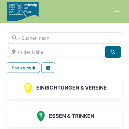
Zum
Inhalt
springen
- Suchen nach
In der Nähe
Suche
Sortierung
EINRICHTUNGEN & VEREINE
ESSEN & TRINKEN